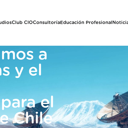
udios
Club CIO
Consultoría
Educación Profesional
Notici
amos a
s y el
para el
e Chile