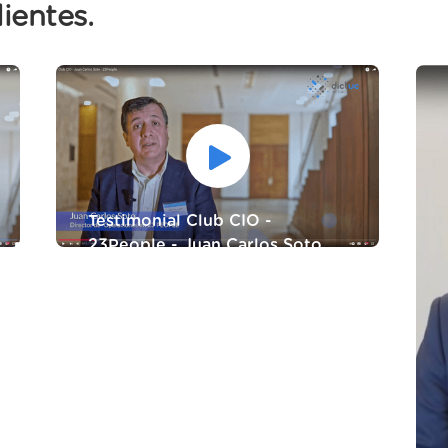
ientes.
Testimonial Club CIO -
23People - Juan Carlos Soto
Juan Carlos Soto - Director de
Operaciones - 23People