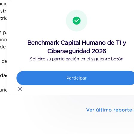
ciones del país, a
tros estudios y el
ria nacional.
 para la dirección y
ión, ciberseguridad
Benchmark Capital Humano de TI y
de TI.
Ciberseguridad 2026
Solicite su participación en el siguiente botón
 de Información
Las organizaciones 
presupuestos de TI.
idad
de Presupuesto de 
Participar
el indicador
Presupu
rios de TI
alcanzado su nivel má
Ver último reporte