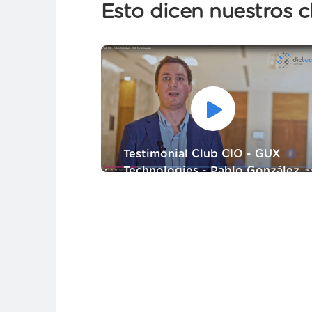
Esto dicen nuestros cl
Testimonial Club CIO - GUX
Technologies - Pablo González
Pablo González - CEO de GUX
Technologies