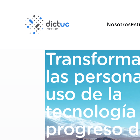
Nosotros
Est
Transform
las persona
uso de la
tecnología 
progreso d