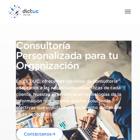
Consultoría
Personalizada para tu
Organización
En CETIUC, ofrecemos servicios de consultoría
adaptados a las necesidades específicas de cada
cliente. Nuestra experiencia en tecnologías de la
información nos permite diseñar soluciones
efectivas que impulsan el crecimiento sostenible
de tu organización.
Contáctanos